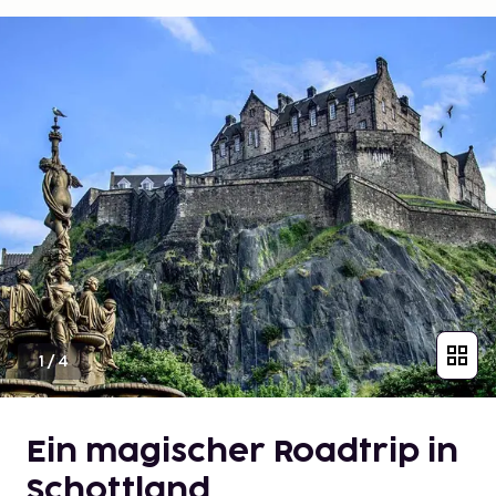
1
/
4
Ein magischer Roadtrip in
Schottland