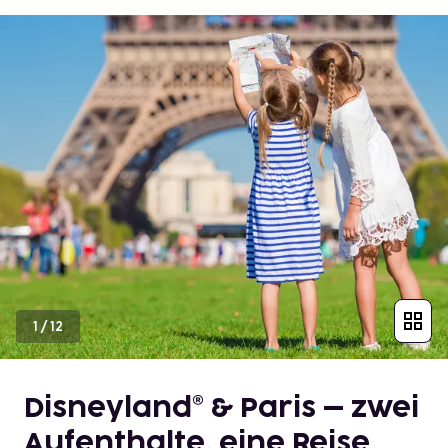
1
/
12
Disneyland® & Paris – zwei
Aufenthalte, eine Reise