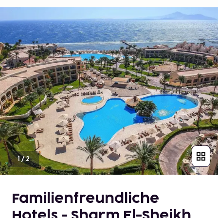
1
/
2
Familienfreundliche
Hotels - Sharm El-Sheikh