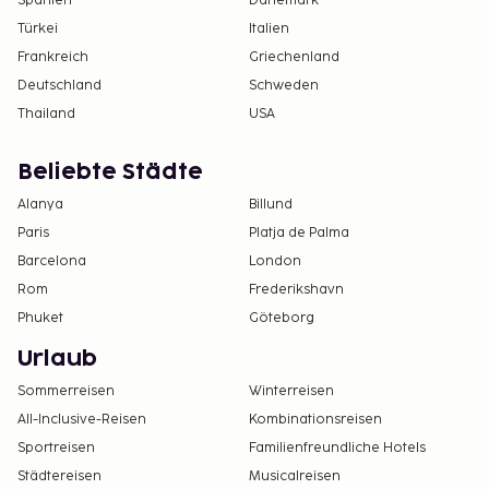
Spanien
Dänemark
Türkei
Italien
Frankreich
Griechenland
Deutschland
Schweden
Thailand
USA
Beliebte Städte
Alanya
Billund
Paris
Platja de Palma
Barcelona
London
Rom
Frederikshavn
Phuket
Göteborg
Urlaub
Sommerreisen
Winterreisen
All-Inclusive-Reisen
Kombinationsreisen
Sportreisen
Familienfreundliche Hotels
Städtereisen
Musicalreisen