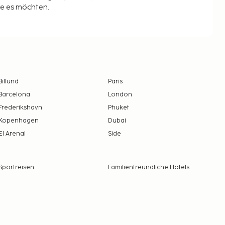
ie es möchten.
Billund
Paris
Barcelona
London
Frederikshavn
Phuket
Kopenhagen
Dubai
El Arenal
Side
Sportreisen
Familienfreundliche Hotels