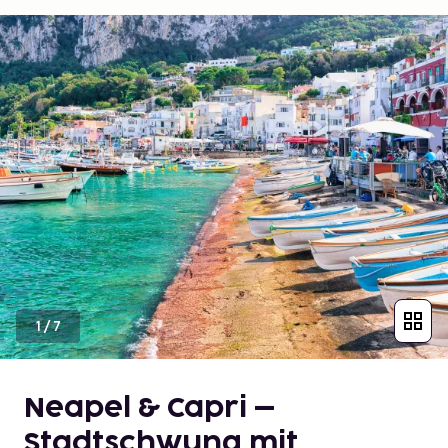
1
/
7
Neapel & Capri –
Stadtschwung mit