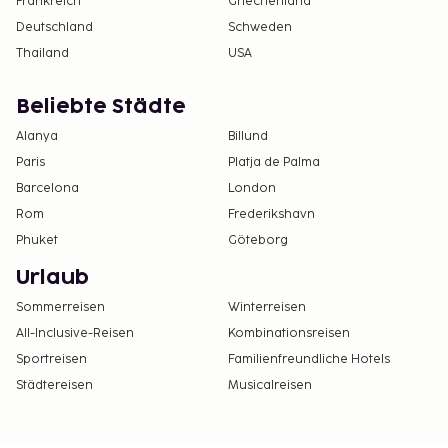
Frankreich
Griechenland
Deutschland
Schweden
Thailand
USA
Beliebte Städte
Alanya
Billund
Paris
Platja de Palma
Barcelona
London
Rom
Frederikshavn
Phuket
Göteborg
Urlaub
Sommerreisen
Winterreisen
All-Inclusive-Reisen
Kombinationsreisen
Sportreisen
Familienfreundliche Hotels
Städtereisen
Musicalreisen