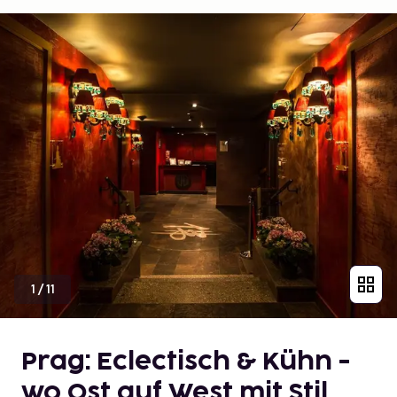
1
/
11
Prag: Eclectisch & Kühn -
wo Ost auf West mit Stil