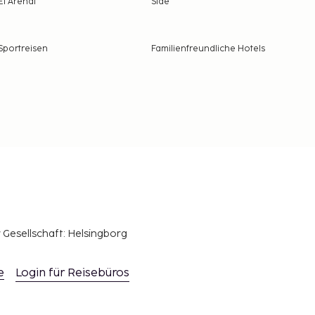
El Arenal
Side
Sportreisen
Familienfreundliche Hotels
r Gesellschaft: Helsingborg
e
Login für Reisebüros