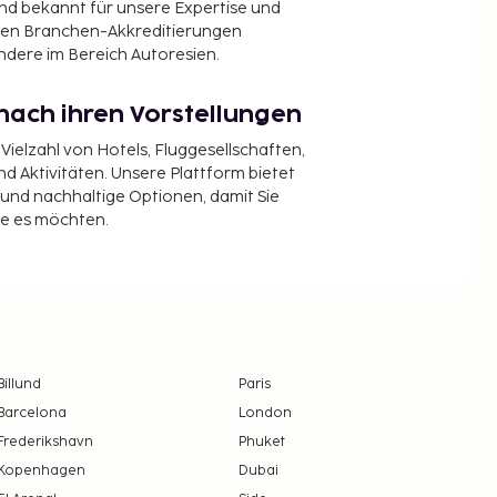
ind bekannt für unsere Expertise und
en Branchen-Akkreditierungen
ndere im Bereich Autoresien.
nach ihren Vorstellungen
 Vielzahl von Hotels, Fluggesellschaften,
 Aktivitäten. Unsere Plattform bietet
t und nachhaltige Optionen, damit Sie
ie es möchten.
Billund
Paris
Barcelona
London
Frederikshavn
Phuket
Kopenhagen
Dubai