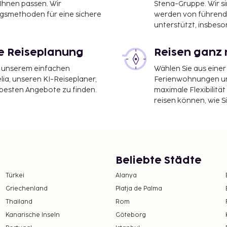
 Ihnen passen. Wir
Stena-Gruppe. Wir s
ngsmethoden für eine sichere
werden von führend
unterstützt, insbeso
le Reiseplanung
Reisen ganz 
it unserem einfachen
Wählen Sie aus einer
ia, unseren KI-Reiseplaner,
Ferienwohnungen und
 besten Angebote zu finden.
maximale Flexibilitä
reisen können, wie S
Beliebte Städte
Türkei
Alanya
Griechenland
Platja de Palma
Thailand
Rom
Kanarische Inseln
Göteborg