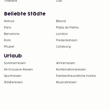
Thailand
USA
Beliebte Städte
Alanya
Billund
Paris
Platja de Palma
Barcelona
London
Rom
Frederikshavn
Phuket
Göteborg
Urlaub
Sommerreisen
Winterreisen
All-Inclusive-Reisen
Kombinationsreisen
Sportreisen
Familienfreundliche Hotels
Städtereisen
Musicalreisen