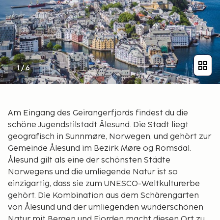
1
/
6
Am Eingang des Geirangerfjords findest du die
schöne Jugendstilstadt Ålesund. Die Stadt liegt
geografisch in Sunnmøre, Norwegen, und gehört zur
Gemeinde Ålesund im Bezirk Møre og Romsdal.
Ålesund gilt als eine der schönsten Städte
Norwegens und die umliegende Natur ist so
einzigartig, dass sie zum UNESCO-Weltkulturerbe
gehört. Die Kombination aus dem Schärengarten
von Ålesund und der umliegenden wunderschönen
Natur mit Bergen und Fjorden macht diesen Ort zu