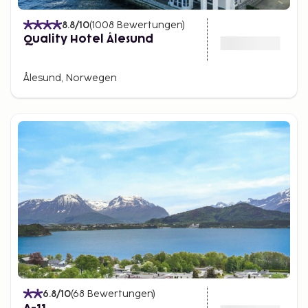
8.8
/10
(
1008
Bewertungen
)
Quality Hotel Ålesund
Ålesund, Norwegen
6.8
/10
(
68
Bewertungen
)
A-11