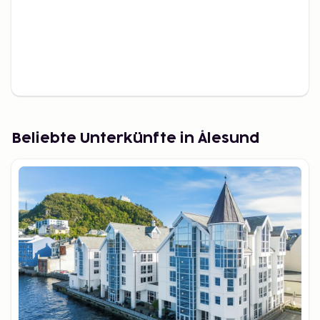
Hafenplätzen an. Einer dieser Orte ist Skageflå, wo
man einen kurzen Spaziergang in der Umgebung
machen kann.
Wenn du den Geirangerfjord aus eigener Kraft
erkunden möchtest, ist das Kajak die perfekte Wahl.
Es bietet ein magisches Erlebnis, lautlos entlang des
Fjords mit der wunderbaren Natur als Hintergrund
zu gleiten. Es werden auch geführte Kajaktouren
Beliebte Unterkünfte in Ålesund
sowohl für kurze als auch lange Strecken
angeboten.