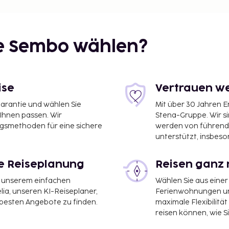
ie Sembo wählen?
ise
Vertrauen we
garantie und wählen Sie
Mit über 30 Jahren 
 Ihnen passen. Wir
Stena-Gruppe. Wir s
ngsmethoden für eine sichere
werden von führend
unterstützt, insbeso
le Reiseplanung
Reisen ganz 
 Krabi Intl. (KBV) – 89,4
it unserem einfachen
Wählen Sie aus einer
ia, unseren KI-Reiseplaner,
Ferienwohnungen und
 besten Angebote zu finden.
maximale Flexibilitä
 eine
reisen können, wie S
gibt es Folgendes: