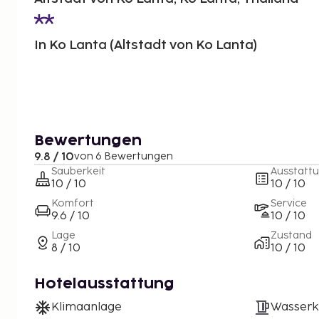
In Ko Lanta (Altstadt von Ko Lanta)
Bewertungen
9.8 / 10
von 6 Bewertungen
Sauberkeit
Ausstatt
10 / 10
10 / 10
Komfort
Service
9.6 / 10
10 / 10
Lage
Zustand
8 / 10
10 / 10
Hotelausstattung
Klimaanlage
Wasserk