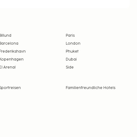
Billund
Paris
Barcelona
London
Frederikshavn
Phuket
Kopenhagen
Dubai
El Arenal
Side
Sportreisen
Familienfreundliche Hotels