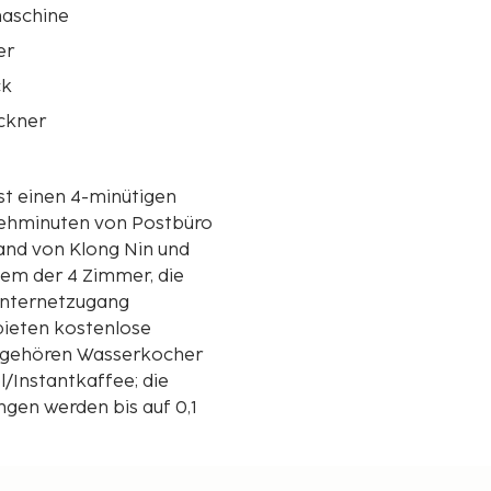
aschine
er
ck
ckner
ist einen 4-minütigen
Gehminuten von Postbüro
nem der 4 Zimmer, die
-Internetzugang
bieten kostenlose
ng gehören Wasserkocher
/Instantkaffee; die
gen werden bis auf 0,1