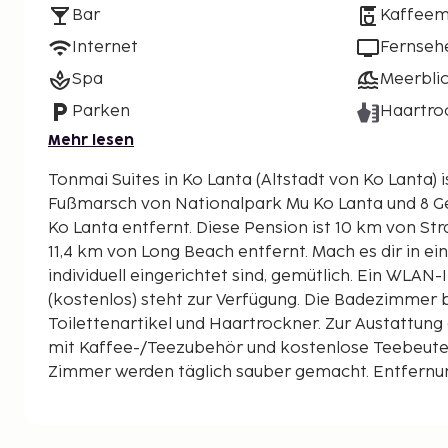
Bar
Kaffeem
Internet
Fernseh
Spa
Meerbli
Parken
Haartro
Mehr lesen
Tonmai Suites in Ko Lanta (Altstadt von Ko Lanta) 
Fußmarsch von Nationalpark Mu Ko Lanta und 8 
Ko Lanta entfernt. Diese Pension ist 10 km von Strand von Klong Nin und
11,4 km von Long Beach entfernt. Mach es dir in ei
individuell eingerichtet sind, gemütlich. Ein WLAN
(kostenlos) steht zur Verfügung. Die Badezimmer 
Toilettenartikel und Haartrockner. Zur Austattu
mit Kaffee-/Teezubehör und kostenlose Teebeutel
Zimmer werden täglich sauber gemacht. Entfernun
Kilometer gerundet.
Nationalpark Mu Ko Lanta – 0,3 km