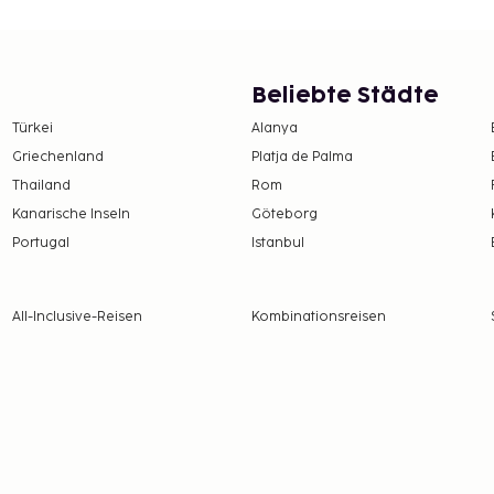
gen oder genieße den
 und Garten. Diese
zung bei der
kbereich. Nutz den
Beliebte Städte
gefällig? Leg eine Pause
Türkei
Alanya
Griechenland
Platja de Palma
ach Verfügbarkeit)
Thailand
Rom
 alle Informationen.
Kanarische Inseln
Göteborg
e Steuern und können
Portugal
Istanbul
 erforderlich. Bitte
All-Inclusive-Reisen
Kombinationsreisen
sion in Verbindung. Die
 du auf deiner
en Zimmern.
-out sind verfügbar.