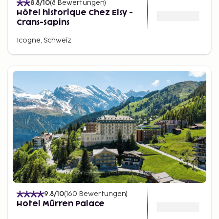
8.8
/10
(
8
Bewertungen
)
Hôtel historique Chez Elsy -
Crans-Sapins
Icogne, Schweiz
9.8
/10
(
160
Bewertungen
)
Hotel Mürren Palace