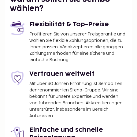
der Unterkunft zu zahlen. Gebühren beinhalten
wählen?
möglicherweise geltende Steuern:
Kaution für Schäden: 300 EUR pro Aufenthalt
Flexibilität & Top-Preise
Profitieren Sie von unserer Preisgarantie und
Diese Liste enthält alle Gebühren, die uns von der
wählen Sie flexible Zahlungsoptionen, die zu
Unterkunft mitgeteilt wurden.
Ihnen passen. Wir akzeptieren alle gängigen
Aufgrund nationaler Bestimmungen sind
Zahlungsmethoden für eine sichere und
Bargeldtransaktionen in dieser Unterkunft nur
einfache Buchung.
bis zu einer Höhe von 1000 EUR erlaubt. Weitere
Informationen erhältst du auf Nachfrage direkt
Vertrauen weltweit
bei der Unterkunft. Die Kontaktinformationen
Mit über 30 Jahren Erfahrung ist Sembo Teil
findest du auf deiner Buchungsbestätigung.
der renommierten Stena-Gruppe. Wir sind
bekannt für unsere Expertise und werden
von führenden Branchen-Akkreditierungen
unterstützt, insbesondere im Bereich
Autoresien.
Einfache und schnelle