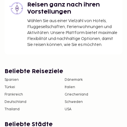
Später Check-out gegen Gebühr möglich (je
Reisen ganz nach ihren
nach Verfügbarkeit)
Vorstellungen
Wählen Sie aus einer Vielzahl von Hotels,
Die oben aufgeführte Liste enthält vielleicht nicht
Fluggesellschaften, Ferienwohnungen und
alle Informationen. Gebühren und Kautionen
Aktivitäten. Unsere Plattform bietet maximale
enthalten eventuell keine Steuern und können sich
Flexibilität und nachhaltige Optionen, damit
ändern.
Sie reisen können, wie Sie es möchten.
Aufgrund nationaler Bestimmungen sind
Bargeldtransaktionen in dieser Unterkunft nur
bis zu einer Höhe von 1000 EUR erlaubt. Weitere
Beliebte Reiseziele
Informationen erhältst du auf Nachfrage direkt
bei der Unterkunft. Die Kontaktinformationen
Spanien
Dänemark
findest du auf deiner Buchungsbestätigung.
Türkei
Italien
Ein Kind bis 12 Jahre kann im Zimmer der Eltern
Frankreich
Griechenland
oder Erziehungsberechtigten kostenlos
Deutschland
Schweden
übernachten, wenn keine zusätzlichen
Thailand
USA
Bettwaren angefordert werden.
Die Unterkunft bietet je nach Verfügbarkeit
Beliebte Städte
Zimmer mit