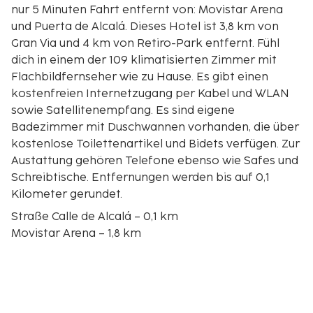
nur 5 Minuten Fahrt entfernt von: Movistar Arena
und Puerta de Alcalá. Dieses Hotel ist 3,8 km von
Gran Via und 4 km von Retiro-Park entfernt. Fühl
dich in einem der 109 klimatisierten Zimmer mit
Flachbildfernseher wie zu Hause. Es gibt einen
kostenfreien Internetzugang per Kabel und WLAN
sowie Satellitenempfang. Es sind eigene
Badezimmer mit Duschwannen vorhanden, die über
kostenlose Toilettenartikel und Bidets verfügen. Zur
Austattung gehören Telefone ebenso wie Safes und
Schreibtische. Entfernungen werden bis auf 0,1
Kilometer gerundet.
Straße Calle de Alcalá – 0,1 km
Movistar Arena – 1,8 km
San Camilo Hospital Quirón – 2,1 km
Krankenhaus Gregorio Marañón – 2,3 km
Centro Comercial Arturo Soria Plaza – 2,5 km
El Corte Inglés – 2,7 km