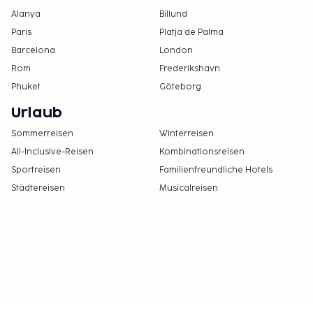
Alanya
Verbindungstür/nebeneinanderliegende Zimmer.
Billund
Bitte wende dich mit deiner Anfrage direkt an
Paris
Platja de Palma
deine Unterkunft. Die Telefonnummer findest du
Barcelona
London
auf der Buchungsbestätigung.
Rom
Frederikshavn
Phuket
Göteborg
Urlaub
Sommerreisen
Winterreisen
All-Inclusive-Reisen
Kombinationsreisen
Sportreisen
Familienfreundliche Hotels
Städtereisen
Musicalreisen