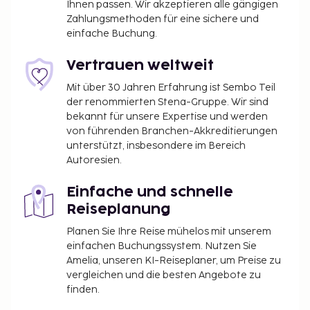
Quadratmeter) großen
Ihnen passen. Wir akzeptieren alle gängigen
Zahlungsmethoden für eine sichere und
Veranstaltungsräumlichkeiten zählen
einfache Buchung.
Konferenzfläche und Tagungsräume. Vor Ort gibt es
Folgendes: Parken ohne Service (kostenpflichtig).
Vertrauen weltweit
Kostenloses WLAN, ein Concierge-Service und ein
Hochzeitsservice sind verfügbar. Auch einen Kamin
Mit über 30 Jahren Erfahrung ist Sembo Teil
der renommierten Stena-Gruppe. Wir sind
in der Lobby und einen Bankettsaal bietet dieses
bekannt für unsere Expertise und werden
Hotel. Dieses Hotel bietet ein Restaurant mit
von führenden Branchen-Akkreditierungen
hervorragenden Speisen. Nutz alternativ den
unterstützt, insbesondere im Bereich
Zimmerservice. Lass deinen Tag bei einem Drink an
Autoresien.
der Bar/Lounge ausklingen. Gegen Gebühr wird
täglich von 07:30 Uhr bis 11:00 Uhr ein
Einfache und schnelle
Frühstücksbuffet angeboten.
Reiseplanung
Aufpreis für das Frühstücksbuffet: ca. 18.5 EUR
Planen Sie Ihre Reise mühelos mit unserem
für Erwachsene und ca. 9 EUR für Kinder
einfachen Buchungssystem. Nutzen Sie
Parkplätze ohne Parkservice (überdacht): 24
Amelia, unseren KI-Reiseplaner, um Preise zu
EUR pro Nacht
vergleichen und die besten Angebote zu
Früher Check-in gegen Gebühr möglich (je nach
finden.
Verfügbarkeit)