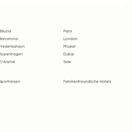
Billund
Paris
Barcelona
London
Frederikshavn
Phuket
Kopenhagen
Dubai
El Arenal
Side
Sportreisen
Familienfreundliche Hotels