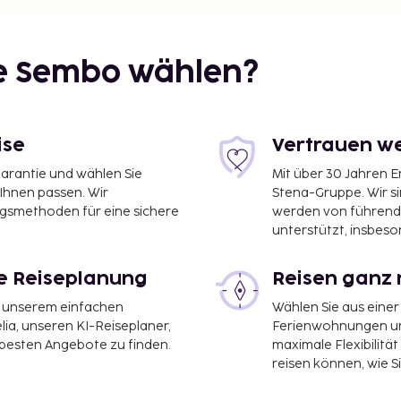
ie Sembo wählen?
ise
Vertrauen we
garantie und wählen Sie
Mit über 30 Jahren 
 Ihnen passen. Wir
Stena-Gruppe. Wir s
ngsmethoden für eine sichere
werden von führend
unterstützt, insbeso
le Reiseplanung
Reisen ganz 
it unserem einfachen
Wählen Sie aus einer
ia, unseren KI-Reiseplaner,
Ferienwohnungen und
 besten Angebote zu finden.
maximale Flexibilitä
reisen können, wie S