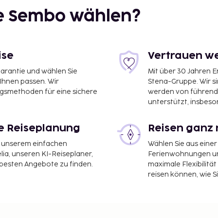
ie Sembo wählen?
ise
Vertrauen we
garantie und wählen Sie
Mit über 30 Jahren 
 Ihnen passen. Wir
Stena-Gruppe. Wir s
ngsmethoden für eine sichere
werden von führend
unterstützt, insbeso
le Reiseplanung
Reisen ganz 
it unserem einfachen
Wählen Sie aus einer
ia, unseren KI-Reiseplaner,
Ferienwohnungen und
 besten Angebote zu finden.
maximale Flexibilitä
reisen können, wie S
n Anne Bed And Breakfast
eine