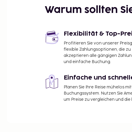
Saint Joseph Hospital – 1,1 km
Warum sollten S
Coors Field – 1,3 km
Civic Center Park – 1,3 km
Colorado Convention Center – 1,3 km
Fillmore Auditorium – 1,3 km
Flexibilität & Top-Pre
Molly Brown House Museum – 1,4 km
Profitieren Sie von unserer Preis
Ogden Theater – 1,4 km
flexible Zahlungsoptionen, die zu
Denver City and County Building – 1,5 km
akzeptieren alle gängigen Zahlu
United States Mint – 1,5 km
und einfache Buchung.
McGregor Square – 1,5 km
Ellie Caulkins Opera House – 1,6 km
Einfache und schnel
Die nächsten Flughäfen sind:
Planen Sie Ihre Reise mühelos m
Flughafen Rocky Mountain (BJC) – 27,6 km
Buchungssystem. Nutzen Sie Amel
Flughafen Denver (DEN) – 40,5 km
um Preise zu vergleichen und die
Der am günstigsten gelegene Flughafen für Quee
ist: Flughafen Denver (DEN).
Zum Angebot gehören mehrsprachiges Personal, 