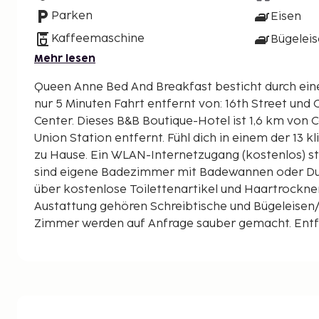
Parken
Eisen
Kaffeemaschine
Bügeleis
Mehr lesen
Queen Anne Bed And Breakfast besticht durch eine
nur 5 Minuten Fahrt entfernt von: 16th Street und
Center. Dieses B&B Boutique-Hotel ist 1,6 km von Coors Field und 2 km von
Union Station entfernt. Fühl dich in einem der 13 
zu Hause. Ein WLAN-Internetzugang (kostenlos) st
sind eigene Badezimmer mit Badewannen oder Du
über kostenlose Toilettenartikel und Haartrockner
Austattung gehören Schreibtische und Bügeleisen/
Zimmer werden auf Anfrage sauber gemacht. Entf
0,1 Kilometer gerundet.
Wells Fargo Center – 0,7 km
Paramount Theatre – 0,9 km
16th Street – 1,1 km
Colorado State Capitol Building – 1,1 km