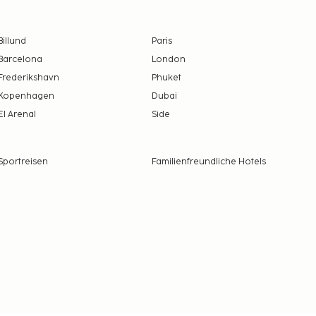
Billund
Paris
Barcelona
London
Frederikshavn
Phuket
Kopenhagen
Dubai
El Arenal
Side
Sportreisen
Familienfreundliche Hotels