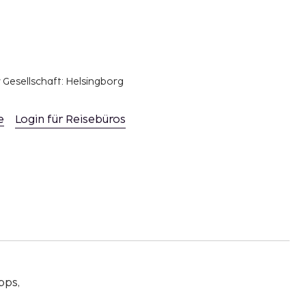
r Gesellschaft: Helsingborg
e
Login für Reisebüros
pps,