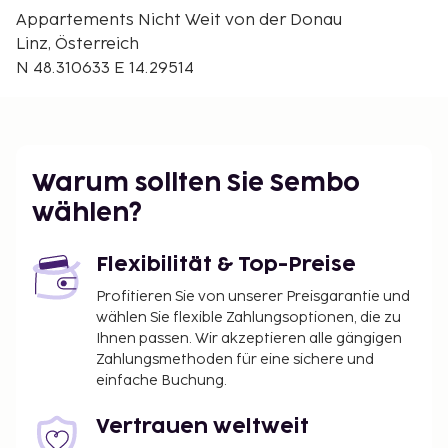
Die nächsten Flughäfen sind:
Appartements Nicht Weit von der Donau
Flughafen Hörsching (LNZ) – 18,2 km
Linz, Österreich
Flughafen W. A. Mozart (SZG) – 140,9 km
N 48.310633 E 14.29514
Vor Ort gibt es Folgendes: Parken ohne Service
(kostenpflichtig).
Du wirst gebeten, die folgenden Gebühren direkt in
der Unterkunft zu zahlen. Gebühren beinhalten
Warum sollten Sie Sembo
möglicherweise geltende Steuern:
wählen?
Die Stadtverwaltung erhebt eine
Tourismusabgabe: 2.40 EUR pro Person/pro
Flexibilität & Top-Preise
Nacht. Kinder unter 15 Jahren sind von der
Profitieren Sie von unserer Preisgarantie und
Abgabe befreit.
wählen Sie flexible Zahlungsoptionen, die zu
Ihnen passen. Wir akzeptieren alle gängigen
Diese Liste enthält alle Gebühren, die uns von der
Zahlungsmethoden für eine sichere und
Unterkunft mitgeteilt wurden.
einfache Buchung.
Parken ohne Parkservice: 15 EUR pro Nacht
Vertrauen weltweit
Die oben aufgeführte Liste enthält vielleicht nicht