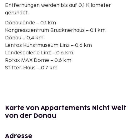
Entfernungen werden bis auf 0,1 Kilometer
gerundet.
Donaulände – 0,1 km
Kongresszentrum Brucknerhaus – 0,1 km
Donau – 0,4 km
Lentos Kunstmuseum Linz – 0,6 km
Landesgalerie Linz – 0,6 km
Rotax MAX Dome – 0,6 km
Stifter-Haus – 0,7 km
Zahnmuseum Linz – 0,9 km
Universität für künstlerische und industrielle
Gestaltung Linz – 0,9 km
Pöstlingbergbahn – 1 km
Linzer Hauptplatz – 1 km
Karte von Appartements Nicht Weit
Alter Dom – 1 km
von der Donau
Nordico Stadtmuseum Linz – 1 km
Ars Electronica Center – 1,2 km
Minoritenkirche – 1,2 km
Adresse