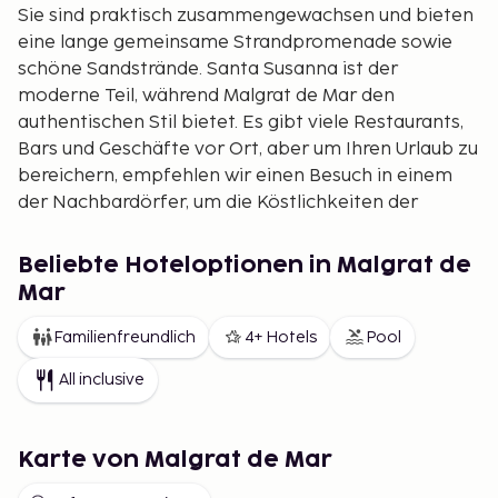
Sie sind praktisch zusammengewachsen und bieten
eine lange gemeinsame Strandpromenade sowie
schöne Sandstrände. Santa Susanna ist der
moderne Teil, während Malgrat de Mar den
authentischen Stil bietet. Es gibt viele Restaurants,
Bars und Geschäfte vor Ort, aber um Ihren Urlaub zu
bereichern, empfehlen wir einen Besuch in einem
der Nachbardörfer, um die Köstlichkeiten der
lokalen Küche zu probieren.
Wenn Sie sich für eine Woche Urlaub am Strand
Beliebte Hoteloptionen in Malgrat de
entscheiden, können Sie diese auch mit ein paar
Mar
Tagen oder einem Wochenende in Barcelona
Familienfreundlich
4+ Hotels
Pool
kombinieren.
Unser Angebot an Unterkünften in Malgrat de Mar
All inclusive
und Santa Susanna ist groß und vielfältig, hier finden
Sie gemütliche Ferienwohnungen, schöne Hotels
Karte von Malgrat de Mar
und es ist auch möglich, ein Haus in der Gegend zu
mieten. Wenn Sie während Ihres Urlaubs nicht