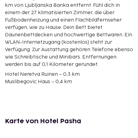
km von Ljubljanska Banka entfernt. Fühl dich in
einem der 27 klimatisierten Zimmer, die über
Fußbodenheizung und einen Flachbildfernseher
verfügen, wie zu Hause. Dein Bett bietet
Daunenbettdecken und hochwertige Bettwaren. Ein
WLAN-Internetzugang (kostenlos) steht zur
Verfügung. Zur Austattung gehören Telefone ebenso
wie Schreibtische und Minibars. Entfernungen
werden bis auf 0,1 Kilometer gerundet.
Hotel Neretva Ruinen – 0,3 km
Muslibegovic Haus – 0,4 km
Roznamedži-Ibrahimefendi-Moschee – 0,4 km
Karađozbeg-Moschee – 0,5 km
Bišćevića Ćošak – 0,6 km
Španski trg – 0,6 km
Ljubljanska Banka – 0,7 km
Karte von Hotel Pasha
Tepa Gemüsemarkt – 0,7 km
Sahat Kula (Uhrturm) – 0,7 km