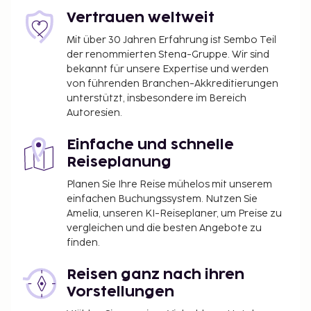
seinen Gästen ein Restaurant mit köstlichen
Vertrauen weltweit
Speisen. Entspann dich mit einem erfrischenden
Getränk an der Bar/Lounge oder der Poolbar. Ein
Mit über 30 Jahren Erfahrung ist Sembo Teil
der renommierten Stena-Gruppe. Wir sind
inbegriffenes Frühstücksbuffet wird täglich von
bekannt für unsere Expertise und werden
07:00 Uhr bis 10:00 Uhr angeboten.
von führenden Branchen-Akkreditierungen
Du wirst gebeten, die folgenden Gebühren direkt in
unterstützt, insbesondere im Bereich
der Unterkunft zu zahlen. Gebühren beinhalten
Autoresien.
möglicherweise geltende Steuern:
Einfache und schnelle
Barkaution für Schäden: 50 EUR pro Aufenthalt
Reiseplanung
Die Stadtverwaltung erhebt eine
Tourismusabgabe von 1.53 EUR pro Person/pro
Planen Sie Ihre Reise mühelos mit unserem
einfachen Buchungssystem. Nutzen Sie
Nacht.
Amelia, unseren KI-Reiseplaner, um Preise zu
Diese Liste enthält alle Gebühren, die uns von der
vergleichen und die besten Angebote zu
finden.
Unterkunft mitgeteilt wurden.
In dieser Unterkunft sind keine Haustiere
Reisen ganz nach ihren
gestattet, auch keine ausgebildeten Tiere wie z.
Vorstellungen
B. Blindenhunde.