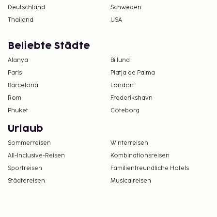
Deutschland
Schweden
Thailand
USA
Beliebte Städte
Alanya
Billund
Paris
Platja de Palma
Barcelona
London
Rom
Frederikshavn
Phuket
Göteborg
Urlaub
Sommerreisen
Winterreisen
All-Inclusive-Reisen
Kombinationsreisen
Sportreisen
Familienfreundliche Hotels
Städtereisen
Musicalreisen