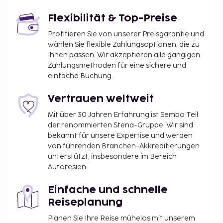
Unterkunft mitgeteilt wurden.
Flexibilität & Top-Preise
Gebühr für Haustiere: 100 NOK pro Haustier, pro
Profitieren Sie von unserer Preisgarantie und
Nacht
wählen Sie flexible Zahlungsoptionen, die zu
Ihnen passen. Wir akzeptieren alle gängigen
Die oben aufgeführte Liste enthält vielleicht nicht
Zahlungsmethoden für eine sichere und
alle Informationen. Gebühren und Kautionen
einfache Buchung.
enthalten eventuell keine Steuern und können sich
ändern.
Vertrauen weltweit
Mit über 30 Jahren Erfahrung ist Sembo Teil
der renommierten Stena-Gruppe. Wir sind
bekannt für unsere Expertise und werden
von führenden Branchen-Akkreditierungen
unterstützt, insbesondere im Bereich
Autoresien.
Einfache und schnelle
Reiseplanung
Planen Sie Ihre Reise mühelos mit unserem