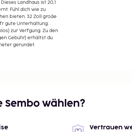
1
nt. Fühl dich wie zu
en bieten. 32 Zoll groáe
r gute Unterhaltung;
s) zur Verfgung. Zu den
en Gebühr) erhältst du
ometer gerundet.
7,6 km
ie Sembo wählen?
ise
Vertrauen we