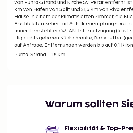
von Punta-Strand und Kirche Sv. Petar entfernt ist. Dieses Landhaus ist 20,
km von Hafen von Split und 21,5 km von Riva entfer
Hause in einem der klimatisierten Zimmer, die Küch
Flachbildfernseher mit Satellitenempfang sorgen f
auáerdem steht ein WLAN-Internetzugang (kostenlo
Highlights gehören Kühlschränke, Babybetten (geg
auf Anfrage. Entfernungen werden bis auf 0,1 Kil
Punta-Strand – 1,8 km
Kirche Sv. Petar – 1,8 km
Petrinovic Mausoleum – 1,9 km
Supetar Strand – 2,2 km
Jadrolinija-Supetar-Fährterminal – 2,2 km
Kirche der Heiligen Jungfrau Maria in Stomorna – 
Olivenölmuseum – 11,5 km
Warum sollten S
Museum der Insel Brač – 11,6 km
Kirche der Heiligen Jungfrau Maria – 13,9 km
Vidova Gora – 16 km
Bucht Lovrecina – 16,7 km
Flexibilität & Top-Pre