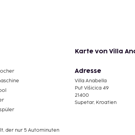
Karte von Villa An
Adresse
ocher
aschine
Villa Anabella
Put Višicica 49
ool
21400
er
Supetar, Kroatien
spüler
lt, der nur 5 Autominuten