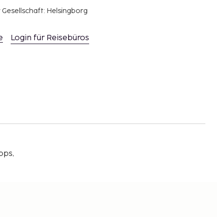
r Gesellschaft: Helsingborg
e
Login für Reisebüros
pps,