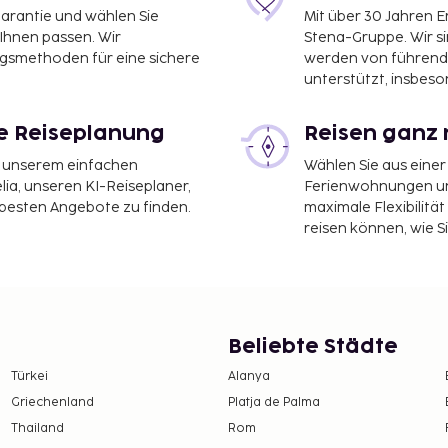
garantie und wählen Sie
Mit über 30 Jahren 
 Ihnen passen. Wir
Stena-Gruppe. Wir s
ngsmethoden für eine sichere
werden von führend
unterstützt, insbeso
le Reiseplanung
Reisen ganz 
it unserem einfachen
Wählen Sie aus einer
Nutz folgende
ia, unseren KI-Reiseplaner,
Ferienwohnungen und
öffnet). Du kannst aber
 besten Angebote zu finden.
maximale Flexibilitä
reisen können, wie S
enießen: Terrasse. Zu
 Grillmöglichkeiten.
n der Unterkunft zu
ende Steuern:
zw. Tourismusabgabe. Die
Beliebte Städte
rweise nicht das ganze
Türkei
Alanya
gabe sind möglich.
Griechenland
Platja de Palma
erkunft. Die
Thailand
Rom
estätigung.