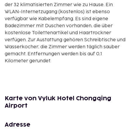
der 32 klimatisierten Zimmer wie zu Hause. Ein
WLAN-Internetzugang (kostenlos) ist ebenso
verfügbar wie Kabelempfang. Es sind eigene
Badezimmer mit Duschen vorhanden, die über
kostenlose Toilettenartikel und Haartrockner
verfügen. Zur Austattung gehören Schreibtische und
Wasserkocher; die Zimmer werden täglich sauber
gemacht. Entfernungen werden bis auf 0,1
Kilometer gerundet.
Bijin Park – 3,5 km
Chongqing Internationales Messezentrum – 8,7 km
Happy Valley Chongqing – 16,8 km
Zhaomushan Forest Park – 17,4 km
Jangtse – 18,6 km
Karte von Vyluk Hotel Chongqing
Chongqing Wissenschafts- und Technikmuseum –
Airport
21,1 km
Chongqing Ozeanpark – 21,8 km
Adresse
Tieshanping Waldpark – 22,1 km