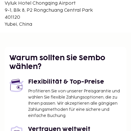
Huguang Guild Hall – 22,2 km
Vyluk Hotel Chongqing Airport
Arhat-Tempel – 22,5 km
9-1, Blk 8, P2 Rongchuang Central Park
Hongyadong – 22,6 km
401120
Fußgängerzone Jiefangbei – 22,7 km
Yubei, China
Chongqing Volksplatz – 22,8 km
Guan Yin Qiao Fußgängerzone – 22,9 km
Cathay Kunstzentrum – 23 km
Der nächstgelegene größere Flughafen ist
Warum sollten Sie Sembo
Flughafen Jiangbei Intl. (CKG) – 4,9 km
wählen?
Zum Angebot gehören eine Gepäckaufbewahrung,
ein Tresorfach an der Rezeption und ein Aufzug. Vor
Flexibilität & Top-Preise
Ort gibt es Folgendes: Parken ohne Service
(kostenpflichtig). Kostenloses WLAN und ein
Profitieren Sie von unserer Preisgarantie und
wählen Sie flexible Zahlungsoptionen, die zu
Concierge-Service gehören zur Austattung. Die von
Ihnen passen. Wir akzeptieren alle gängigen
unserem Bewertungssystem angegebene
Zahlungsmethoden für eine sichere und
Unterkunftsklasse basiert auf der Art der
einfache Buchung.
Unterkunft, Annehmlichkeiten und Services.
Nur angemeldete Gäste erhalten Zugang zu den
Vertrauen weltweit