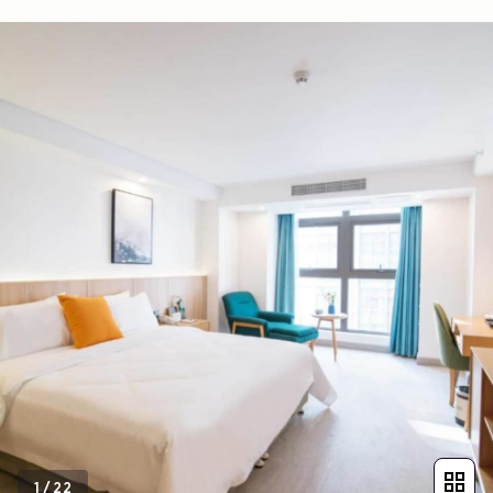
1
/
22