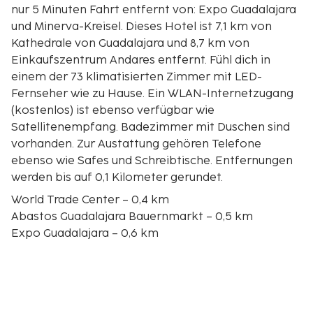
nur 5 Minuten Fahrt entfernt von: Expo Guadalajara
und Minerva-Kreisel. Dieses Hotel ist 7,1 km von
Kathedrale von Guadalajara und 8,7 km von
Einkaufszentrum Andares entfernt. Fühl dich in
einem der 73 klimatisierten Zimmer mit LED-
Fernseher wie zu Hause. Ein WLAN-Internetzugang
(kostenlos) ist ebenso verfügbar wie
Satellitenempfang. Badezimmer mit Duschen sind
vorhanden. Zur Austattung gehören Telefone
ebenso wie Safes und Schreibtische. Entfernungen
werden bis auf 0,1 Kilometer gerundet.
World Trade Center – 0,4 km
Abastos Guadalajara Bauernmarkt – 0,5 km
Expo Guadalajara – 0,6 km
Plaza del Sol – 2,1 km
Los Arcos de Guadalajara – 2,6 km
Minerva-Kreisel – 2,8 km
Avenida Chapultepec – 2,8 km