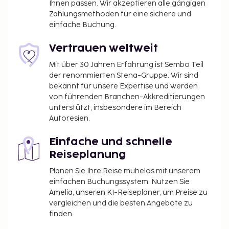
bleib gemütlich auf deinem Zimmer und nutz den
Ihnen passen. Wir akzeptieren alle gängigen
Zahlungsmethoden für eine sichere und
Zimmerservice.
einfache Buchung.
Früher Check-in gegen Gebühr möglich (je nach
Verfügbarkeit)
Vertrauen weltweit
Später Check-out gegen Gebühr möglich (je
nach Verfügbarkeit)
Mit über 30 Jahren Erfahrung ist Sembo Teil
der renommierten Stena-Gruppe. Wir sind
Die oben aufgeführte Liste enthält vielleicht nicht
bekannt für unsere Expertise und werden
alle Informationen. Gebühren und Kautionen
von führenden Branchen-Akkreditierungen
unterstützt, insbesondere im Bereich
enthalten eventuell keine Steuern und können sich
Autoresien.
ändern.
Auf dem Hotelgelände gibt es nur
Einfache und schnelle
eingeschränkt warmes Wasser.
Reiseplanung
Ein Kind bis 11 Jahre kann im Zimmer der Eltern
Planen Sie Ihre Reise mühelos mit unserem
oder Erziehungsberechtigten kostenlos
einfachen Buchungssystem. Nutzen Sie
übernachten, wenn keine zusätzlichen
Amelia, unseren KI-Reiseplaner, um Preise zu
Bettwaren angefordert werden.
vergleichen und die besten Angebote zu
Nur angemeldete Gäste erhalten Zugang zu den
finden.
Zimmern.